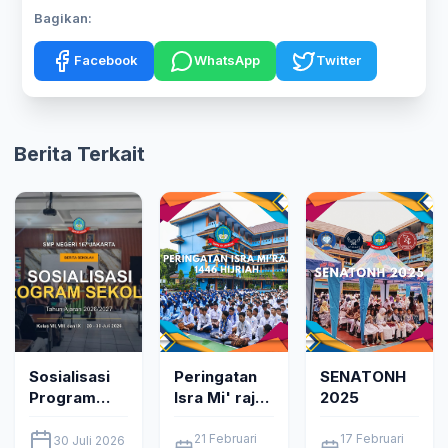
Bagikan:
Facebook
WhatsApp
Twitter
Berita Terkait
Sosialisasi
Peringatan
SENATONH
Program
Isra Mi' raj
2025
Sekolah
1446 Hijriyah
Tahun
21 Februari
17 Februari
30 Juli 2026