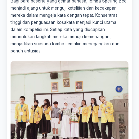
Bagi para peserta yang gemar bahasa, lomba Spelling Bee
menjadi ajang untuk menguji ketelitian dan kecakapan
mereka dalam mengeja kata dengan tepat. Konsentrasi
tinggi dan penguasaan kosakata menjadi kunci utama
dalam kompetisi ini. Setiap kata yang diucapkan
menentukan langkah mereka menuju kemenangan,
menjadikan suasana lomba semakin menegangkan dan
penuh antusias.