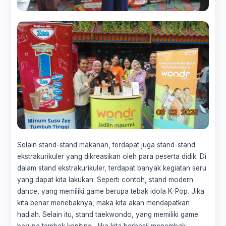
Selain stand-stand makanan, terdapat juga stand-stand
ekstrakurikuler yang dikreasikan oleh para peserta didik. Di
dalam stand ekstrakurikuler, terdapat banyak kegiatan seru
yang dapat kita lakukan. Seperti contoh, stand modern
dance, yang memiliki game berupa tebak idola K-Pop. Jika
kita benar menebaknya, maka kita akan mendapatkan
hadiah. Selain itu, stand taekwondo, yang memiliki game