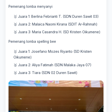
Pemenang lomba menyanyi
🥇 Juara 1: Berlina Febrianti T. (SDN Duren Sawit 03)
🥈 Juara 2: Malaica Naomi Kirana (SDIT Ar-Rahmah)
🥉 Juara 3: Maria Casandra H. (SD Kristen Oikumene)
Pemenang lomba spelling bee
🥇 Juara 1: Josefano Mozes Riyanto (SD Kristen
Oikumene)
🥈 Juara 2: Aliya Fatimah (SDN Malaka Jaya 07)
🥉 Juara 3: Tiara (SDN 02 Duren Sawit)