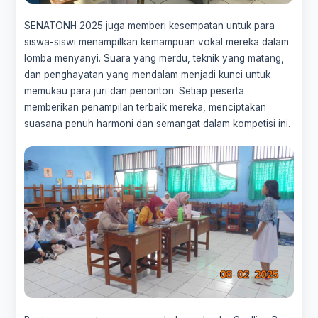
SENATONH 2025 juga memberi kesempatan untuk para
siswa-siswi menampilkan kemampuan vokal mereka dalam
lomba menyanyi. Suara yang merdu, teknik yang matang,
dan penghayatan yang mendalam menjadi kunci untuk
memukau para juri dan penonton. Setiap peserta
memberikan penampilan terbaik mereka, menciptakan
suasana penuh harmoni dan semangat dalam kompetisi ini.