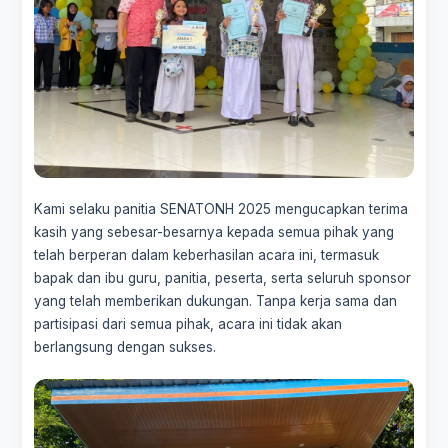
Kami selaku panitia SENATONH 2025 mengucapkan terima
kasih yang sebesar-besarnya kepada semua pihak yang
telah berperan dalam keberhasilan acara ini, termasuk
bapak dan ibu guru, panitia, peserta, serta seluruh sponsor
yang telah memberikan dukungan. Tanpa kerja sama dan
partisipasi dari semua pihak, acara ini tidak akan
berlangsung dengan sukses.