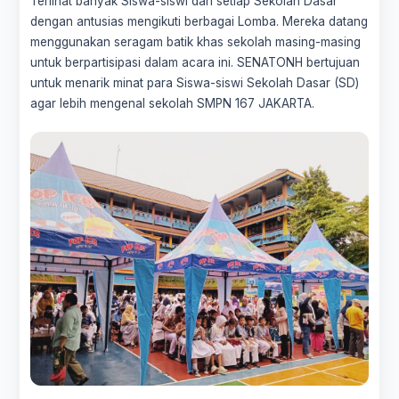
Terlihat banyak Siswa-siswi dari setiap Sekolah Dasar
dengan antusias mengikuti berbagai Lomba. Mereka datang
menggunakan seragam batik khas sekolah masing-masing
untuk berpartisipasi dalam acara ini. SENATONH bertujuan
untuk menarik minat para Siswa-siswi Sekolah Dasar (SD)
agar lebih mengenal sekolah SMPN 167 JAKARTA.