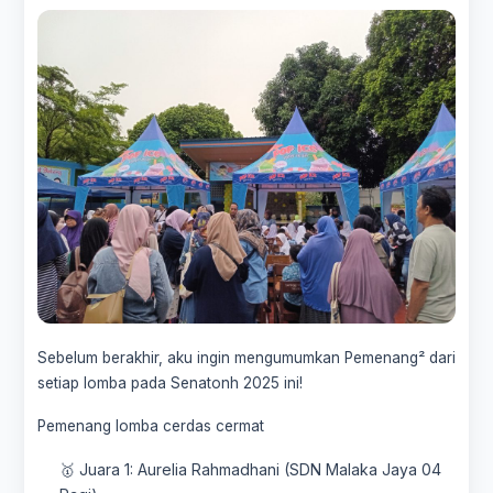
Sebelum berakhir, aku ingin mengumumkan Pemenang² dari
setiap lomba pada Senatonh 2025 ini!
Pemenang lomba cerdas cermat
🥇 Juara 1: Aurelia Rahmadhani (SDN Malaka Jaya 04