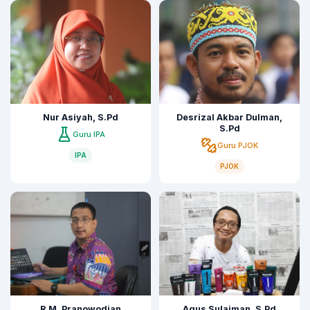
Nur Asiyah, S.Pd
Desrizal Akbar Dulman,
S.Pd
Guru IPA
Guru PJOK
IPA
PJOK
R.M. Pranowodian
Agus Sulaiman, S.Pd