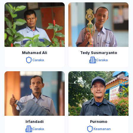
Muhamad Ali
Tedy Susmaryanto
Caraka
Caraka
Irfandadi
Purnomo
Caraka
Keamanan