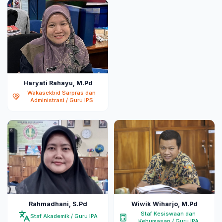
Haryati Rahayu, M.Pd
Wakasekbid Sarpras dan
Administrasi / Guru IPS
Rahmadhani, S.Pd
Wiwik Wiharjo, M.Pd
Staf Kesiswaan dan
Staf Akademik / Guru IPA
Kehumasan / Guru IPA