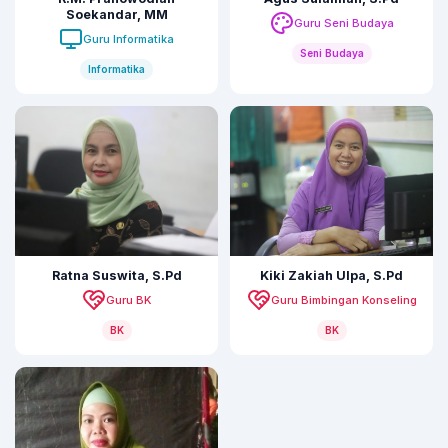
Soekandar, MM
Guru Seni Budaya
Guru Informatika
Seni Budaya
Informatika
Ratna Suswita, S.Pd
Kiki Zakiah Ulpa, S.Pd
Guru BK
Guru Bimbingan Konseling
BK
BK