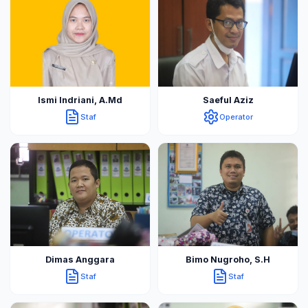
Ismi Indriani, A.Md
Saeful Aziz
Staf
Operator
Dimas Anggara
Bimo Nugroho, S.H
Staf
Staf