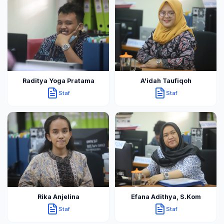
Raditya Yoga Pratama
A'idah Taufiqoh
Staf
Staf
Rika Anjelina
Efana Adithya, S.Kom
Staf
Staf