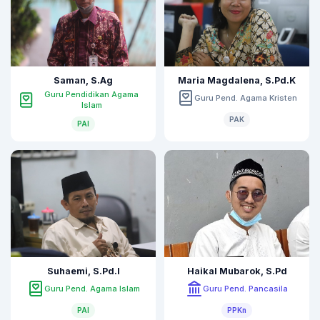
Saman, S.Ag
Maria Magdalena, S.Pd.K
Guru Pendidikan Agama
Guru Pend. Agama Kristen
Islam
PAK
PAI
Suhaemi, S.Pd.I
Haikal Mubarok, S.Pd
Guru Pend. Agama Islam
Guru Pend. Pancasila
PAI
PPKn